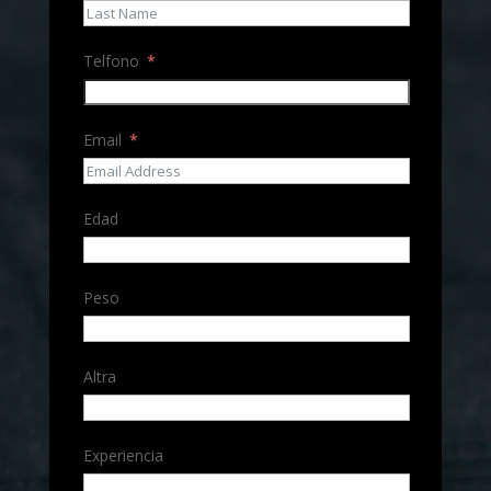
Telfono
Email
Edad
Peso
Altra
Experiencia