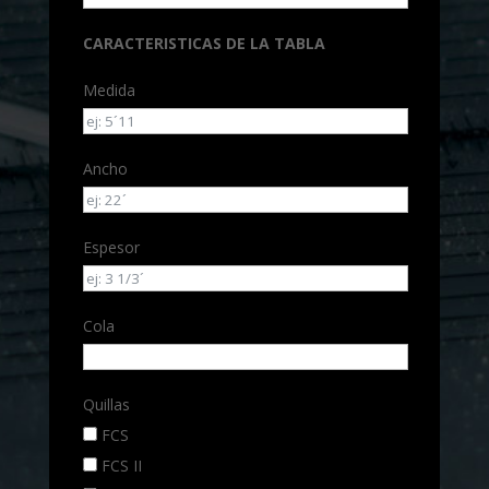
CARACTERISTICAS DE LA TABLA
Medida
Ancho
Espesor
Cola
Quillas
FCS
FCS II