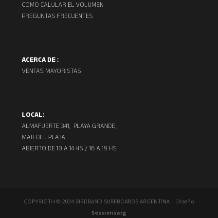
COMO CALULAR EL VOLUMEN
PREGUNTAS FRECUENTES
ACERCA DE :
VENTAS MAYORISTAS
LOCAL:
ALMAFUERTE 341, PLAYA GRANDE,
MAR DEL PLATA
ABIERTO DE 10 A 14 HS / 16 A 19 HS
COPYRIGTH © 2024 BIRDBAND SURFBOARDS ARGENTINA | Diseño
Sessionsarg