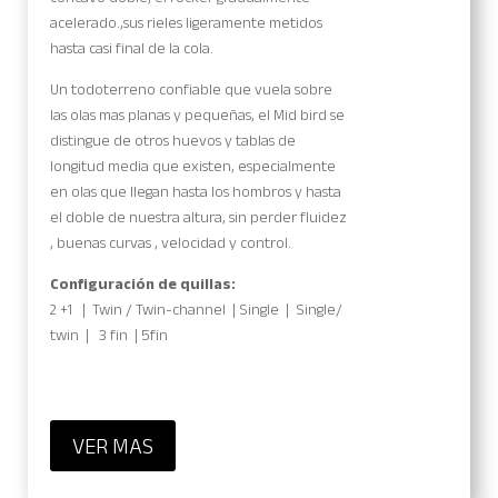
acelerado.,sus rieles ligeramente metidos
hasta casi final de la cola.
Un todoterreno confiable que vuela sobre
las olas mas planas y pequeñas, el Mid bird se
distingue de otros huevos y tablas de
longitud media que existen, especialmente
en olas que llegan hasta los hombros y hasta
el doble de nuestra altura, sin perder fluidez
, buenas curvas , velocidad y control.
Configuración de quillas:
2 +1 |
Twin
/ Twin-channel |
Single |
Single/
twin |
3 fin | 5fin
VER MAS