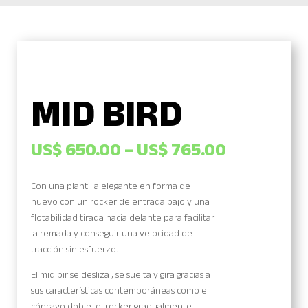
MID BIRD
US$
650.00
–
US$
765.00
Con una plantilla elegante en forma de
huevo con un rocker de entrada bajo y una
flotabilidad tirada hacia delante para facilitar
la remada y conseguir una velocidad de
tracción sin esfuerzo.
El mid bir se desliza , se suelta y gira gracias a
sus características contemporáneas como el
cóncavo doble, el rocker gradualmente